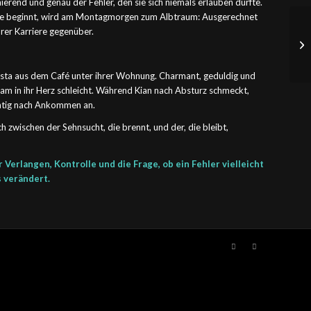
zinierend und genau der Fehler, den sie sich niemals erlauben dürfte.
de beginnt, wird am Montagmorgen zum Albtraum: Ausgerechnet
ihrer Karriere gegenüber.
ista aus dem Café unter ihrer Wohnung. Charmant, geduldig und
sam in ihr Herz schleicht. Während Kian nach Absturz schmeckt,
ächtig nach Ankommen an.
 zwischen der Sehnsucht, die brennt, und der, die bleibt,
Verlangen, Kontrolle und die Frage, ob ein Fehler vielleicht
s verändert.