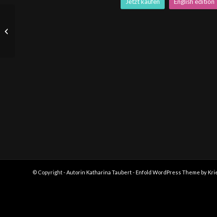
Jetzt kaufen
English edition
Crystal Sight –
Romantasy
© Copyright -
Autorin Katharina Taubert
-
Enfold WordPress Theme by Kri