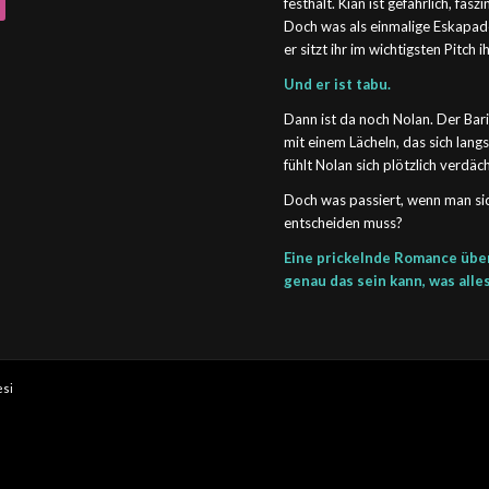
festhält. Kian ist gefährlich, fas
Doch was als einmalige Eskapa
er sitzt ihr im wichtigsten Pitch 
Und er ist tabu.
Dann ist da noch Nolan. Der Bar
mit einem Lächeln, das sich lang
fühlt Nolan sich plötzlich verd
Doch was passiert, wenn man sich
entscheiden muss?
Eine prickelnde Romance über 
genau das sein kann, was alle
esi